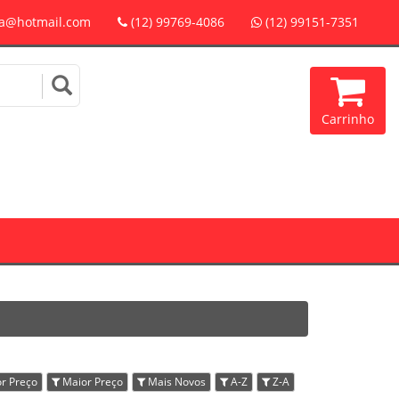
a@hotmail.com
(12) 99769-4086
(12) 99151-7351
Carrinho
r Preço
Maior Preço
Mais Novos
A-Z
Z-A