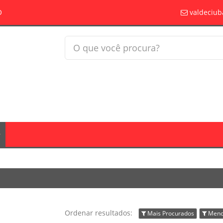
O
valdeciub
Ordenar resultados:
Mais Procurados
Meno