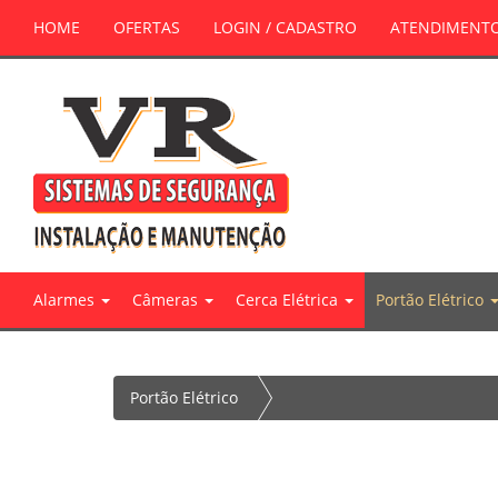
HOME
OFERTAS
LOGIN / CADASTRO
ATENDIMENT
Alarmes
Câmeras
Cerca Elétrica
Portão Elétrico
Portão Elétrico